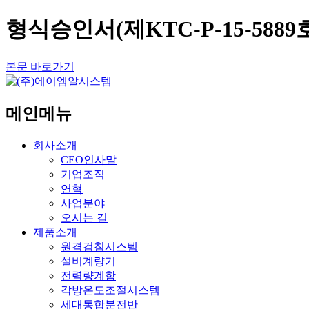
형식승인서(제KTC-P-15-588
본문 바로가기
메인메뉴
회사소개
CEO인사말
기업조직
연혁
사업분야
오시는 길
제품소개
원격검침시스템
설비계량기
전력량계함
각방온도조절시스템
세대통합분전반