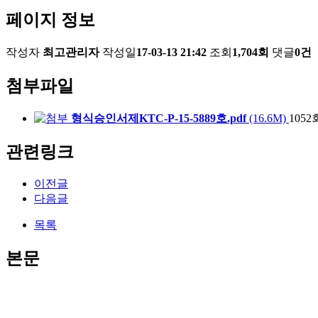
페이지 정보
작성자
최고관리자
작성일
17-03-13 21:42
조회
1,704회
댓글
0건
첨부파일
형식승인서제KTC-P-15-5889호.pdf
(16.6M)
105
관련링크
이전글
다음글
목록
본문